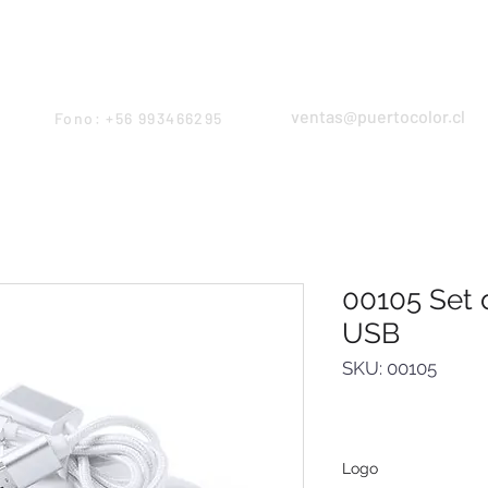
Products
Servicios
Proyectos
Equipo
ventas@puertocolor.cl
Fono: +56 993466295
00105 Set 
USB
SKU: 00105
Logo