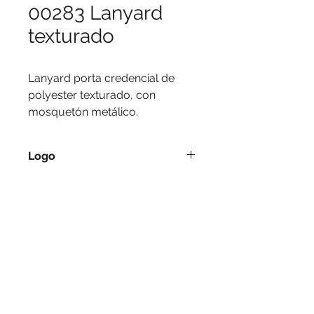
00283 Lanyard
texturado
Lanyard porta credencial de 
polyester texturado, con 
mosquetón metálico.
Logo
Serigrafía, tampografía.
Medidas
2 x 90 cms.