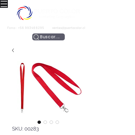
Fono:
+56 993466295
ventas@puertocolor.cl
Buscar....
SKU: 00283