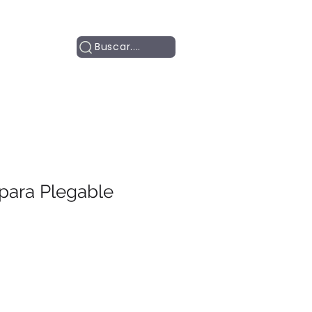
Contacto
Buscar....
para Plegable