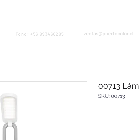
Products
Servicios
Proyectos
Equipo
ventas@puertocolor.cl
Fono: +56 993466295
00713 Lám
SKU: 00713