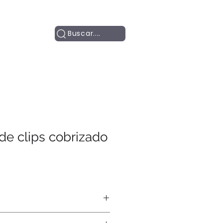
Contacto
Buscar....
de clips cobrizado
ía, láser.