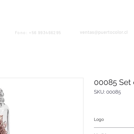
Products
Servicios
Proyectos
Equipo
ventas@puertocolor.cl
Fono: +56 993466295
00085 Set 
SKU: 00085
Logo
Serigrafía, tampograf