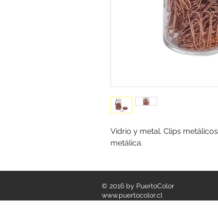
Vidrio y metal. Clips metálico
metálica.
© 2016 by PuertoColor
www.puertocolor.cl