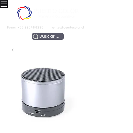
Fono:
+56 993466295
ventas@puertocolor.cl
Buscar....