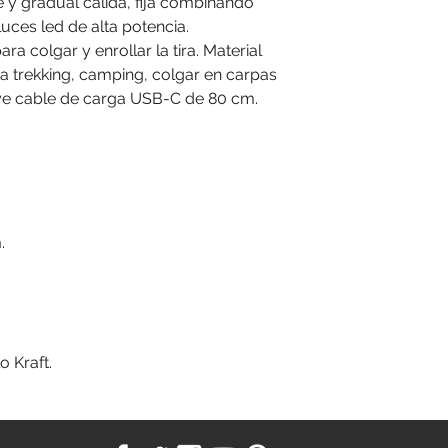
te y gradual cálida, fija combinando
0 luces led de alta potencia.
a colgar y enrollar la tira. Material
ra trekking, camping, colgar en carpas
uye cable de carga USB-C de 80 cm.
.
h
o Kraft.