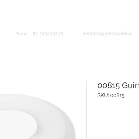
Products
Servicios
Proyectos
Equipo
ventas@puertocolor.cl
Fono: +56 993466295
00815 Guir
SKU: 00815