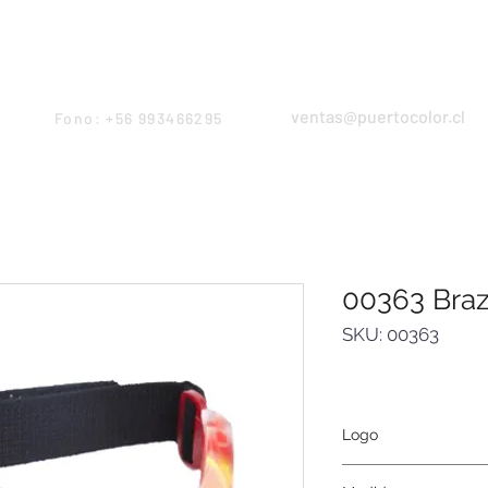
Products
Servicios
Proyectos
Equipo
ventas@puertocolor.cl
Fono: +56 993466295
00363 Braz
SKU: 00363
Logo
Láser.