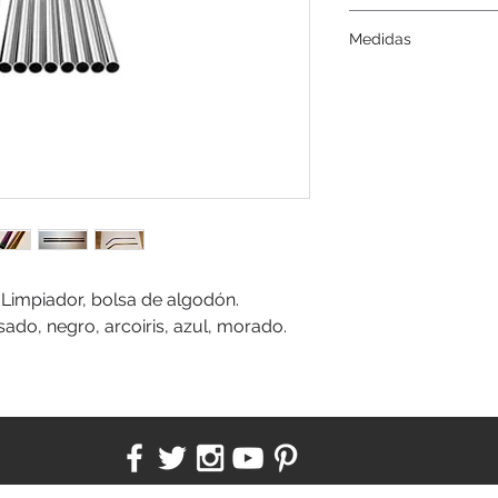
Serigrafía, láser.
Medidas
6 x 21,5 cm. / 8 x 21
 Limpiador, bolsa de algodón.
sado, negro, arcoiris, azul, morado.