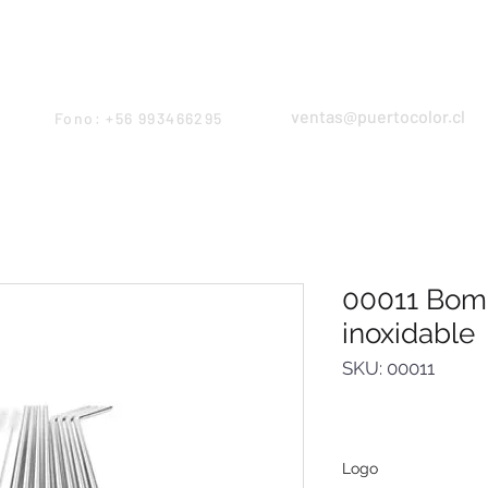
Products
Servicios
Proyectos
Equipo
ventas@puertocolor.cl
Fono: +56 993466295
00011 Bomb
inoxidable
SKU: 00011
Logo