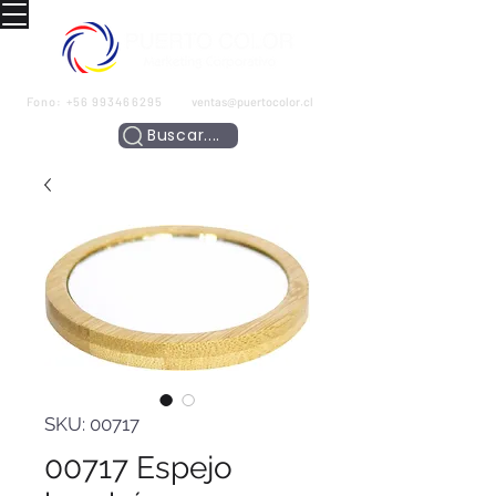
Fono:
+56 993466295
ventas@puertocolor.cl
Buscar....
SKU: 00717
00717 Espejo