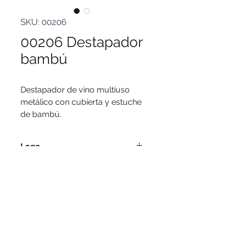
SKU: 00206
00206 Destapador
bambú
Destapador de vino multiuso
metálico con cubierta y estuche
de bambú.
Logo
Serigrafía, tampografía, grabado.
Medidas
13 x 6 x 3 cm