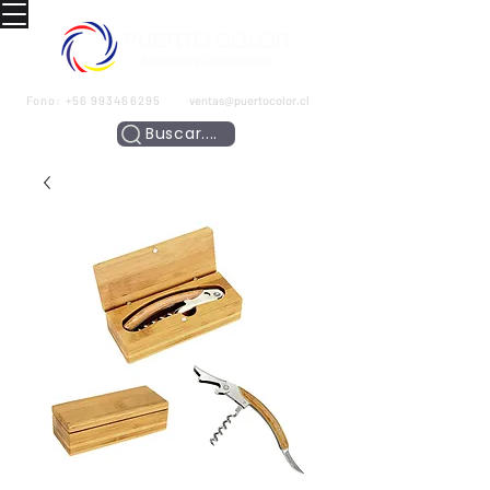
Fono:
+56 993466295
ventas@puertocolor.cl
Buscar....