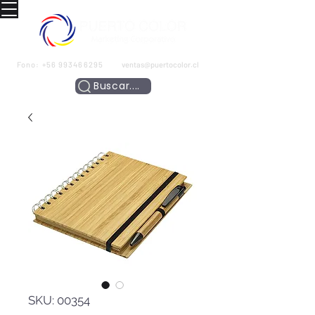
Fono:
+56 993466295
ventas@puertocolor.cl
Buscar....
SKU: 00354