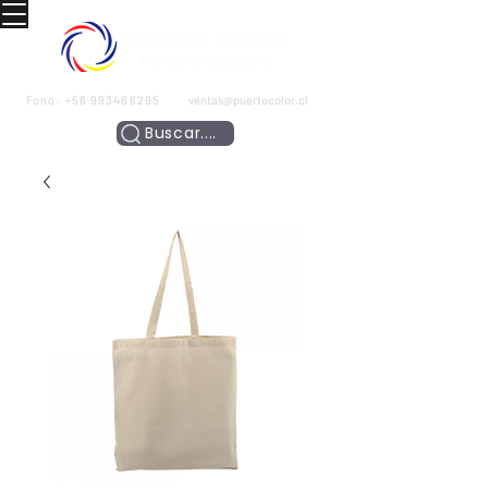
Fono:
+56 993466295
ventas@puertocolor.cl
Buscar....