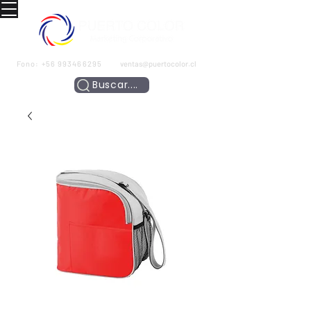
Fono:
+56 993466295
ventas@puertocolor.cl
Buscar....