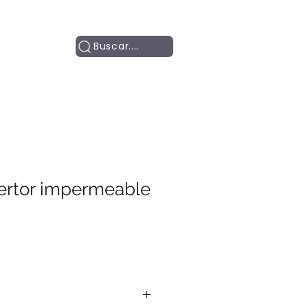
Contacto
Buscar....
ertor impermeable