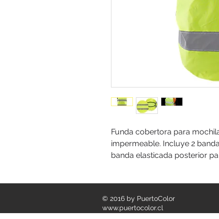
Funda cobertora para mochila.
impermeable. Incluye 2 bandas
banda elasticada posterior pa
© 2016 by PuertoColor
www.puertocolor.cl