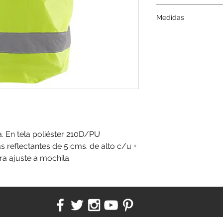
Serigrafía, tampogra
Medidas
46 x 44 cms.
 En tela poliéster 210D/PU 
 reflectantes de 5 cms. de alto c/u + 
ra ajuste a mochila.