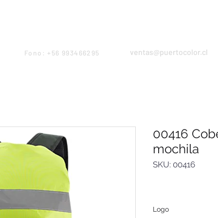
Products
Servicios
Proyectos
Equipo
ventas@puertocolor.cl
Fono: +56 993466295
00416 Cob
mochila
SKU: 00416
Logo