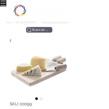
Fono:
+56 993466295
ventas@puertocolor.cl
Buscar....
SKU: 00099