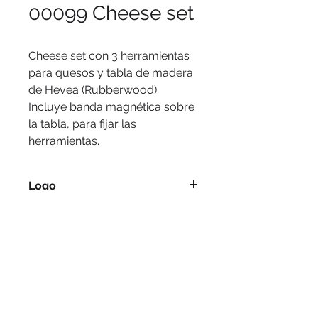
00099 Cheese set
Cheese set con 3 herramientas 
para quesos y tabla de madera 
de Hevea (Rubberwood). 
Incluye banda magnética sobre 
la tabla, para fijar las 
herramientas.
Logo
Serigrafía, láser.
Medidas
30.5 x 15.2 x 3.5 cm.