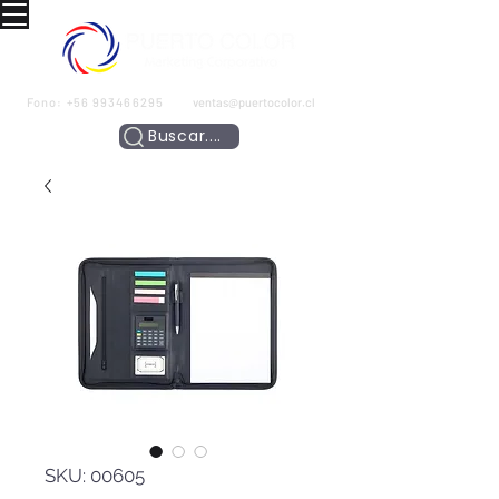
Fono:
+56 993466295
ventas@puertocolor.cl
Buscar....
SKU: 00605