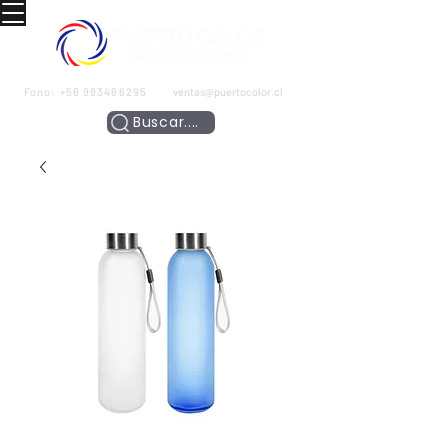
Fono:
+56 993466295
ventas@puertocolor.cl
Buscar....