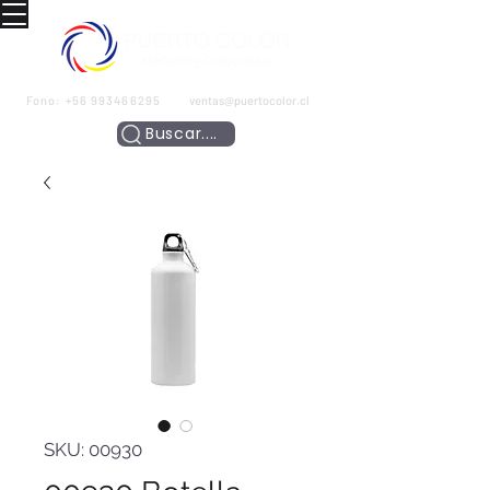
Fono:
+56 993466295
ventas@puertocolor.cl
Buscar....
SKU: 00930