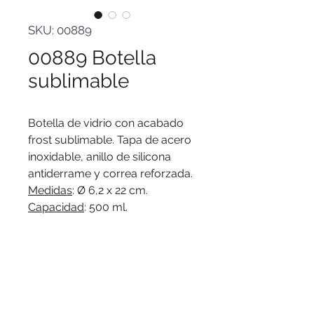
SKU: 00889
00889 Botella
sublimable
Botella de vidrio con acabado
frost sublimable. Tapa de acero
inoxidable, anillo de silicona
antiderrame y correa reforzada.
Medidas
: Ø 6,2 x 22 cm.
Capacidad
: 500 ml.
Material
: Vidrio, acero inoxidable
201, polipropileno y silicona.
Presentación
: en caja de regalo
kraft