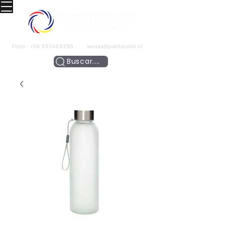
Fono:
+56 993466295
ventas@puertocolor.cl
Buscar....