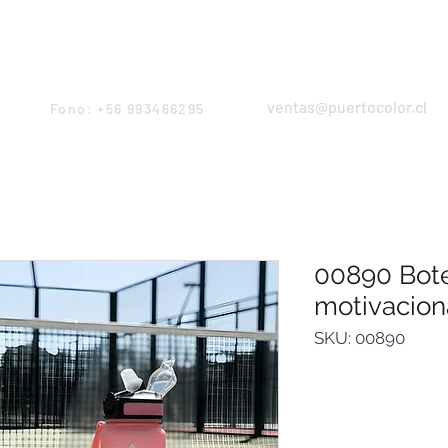
Products
Servicios
Proyectos
Equipo
ventas@puertocolor.cl
Fono: +56 993466295
00890 Bote
motivacion
SKU: 00890