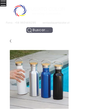
Fono:
+56 993466295
ventas@puertocolor.cl
Buscar....