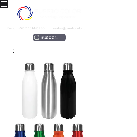
Fono:
+56 993466295
ventas@puertocolor.cl
Buscar....