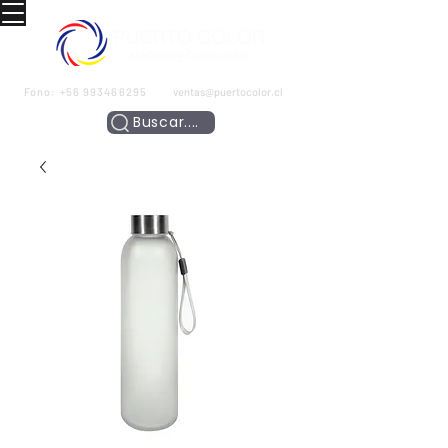
Fono:
+56 993466295
ventas@puertocolor.cl
Buscar....