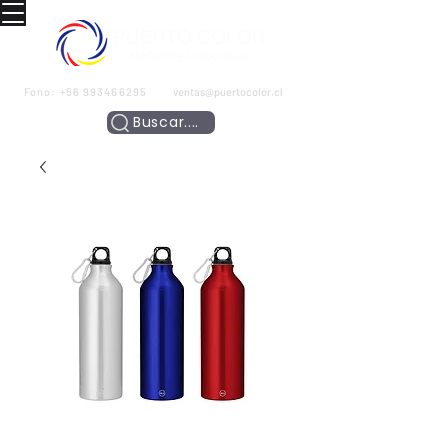
Fono:
+56 993466295
ventas@puertocolor.cl
Buscar....