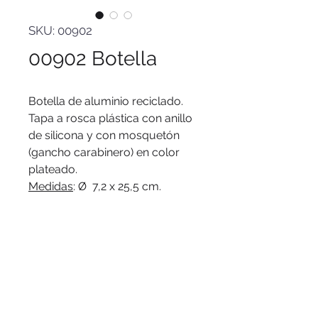
SKU: 00902
00902 Botella
Botella de aluminio reciclado.
Tapa a rosca plástica con anillo
de silicona y con mosquetón
(gancho carabinero) en color
plateado.
Medidas
: Ø 7,2 x 25,5 cm.
Capacidad
: 750 ml.
Materiales
: Aluminio reciclado y
polipropileno.