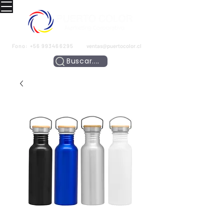
Fono:
+56 993466295
ventas@puertocolor.cl
Buscar....