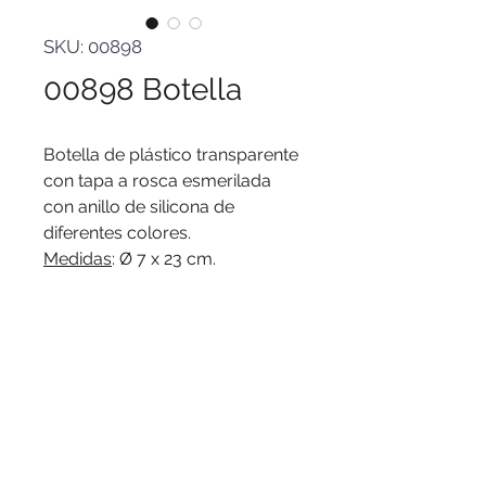
SKU: 00898
00898 Botella
Botella de plástico transparente
con tapa a rosca esmerilada
con anillo de silicona de
diferentes colores.
Medidas
: Ø 7 x 23 cm.
Capacidad
: 780 ml.
Peso
: 70 g. (botella) y 15g. (tapa)
Materiales
: PET Cristalino.