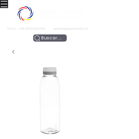
Fono:
+56 993466295
ventas@puertocolor.cl
Buscar....