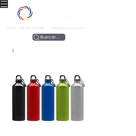
Fono:
+56 993466295
ventas@puertocolor.cl
Buscar....