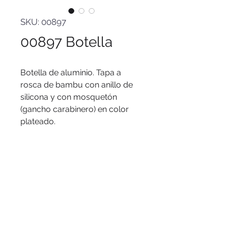
SKU: 00897
00897 Botella
Botella de aluminio. Tapa a
rosca de bambu con anillo de
silicona y con mosquetón
(gancho carabinero) en color
plateado.
Medidas
: Ø 7,2 x 25,5 cm.
Capacidad
: 750 ml.
Materiales
: Aluminio y bambú