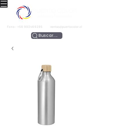
Fono:
+56 993466295
ventas@puertocolor.cl
Buscar....