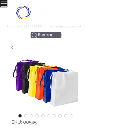
Fono:
+56 993466295
ventas@puertocolor.cl
Buscar....
SKU: 00545