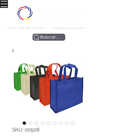
Fono:
+56 993466295
ventas@puertocolor.cl
Buscar....
SKU: 00508