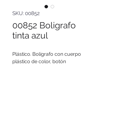
SKU: 00852
00852 Boligrafo
tinta azul
Plástico. Bolígrafo con cuerpo
plástico de color, botón
pulsador y punta color plata.
Tinta azul.
© 2016 by PuertoColor
www.puertocolor.cl