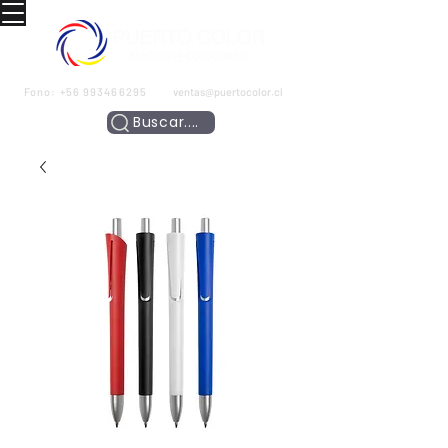
Fono:
+56 993466295
ventas@puertocolor.cl
Buscar....