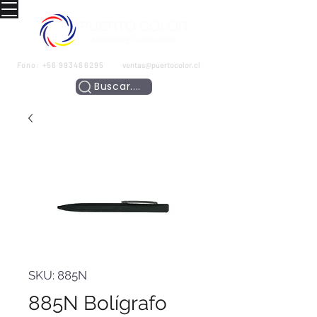
Fono:
+56 993466295
ventas@puertocolor.cl
Buscar....
SKU: 885N
885N Bolígrafo