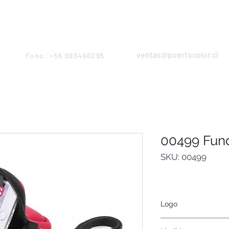
Products
Servicios
Proyectos
Equipo
ventas@puertocolor.cl
Fono: +56 993466295
00499 Fund
SKU: 00499
Logo
Serigrafía, tampograf