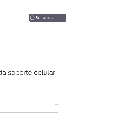
Contacto
Buscar....
a soporte celular
ía, transfer.