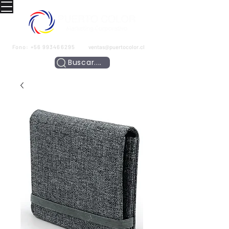
Fono:
+56 993466295
ventas@puertocolor.cl
Buscar....