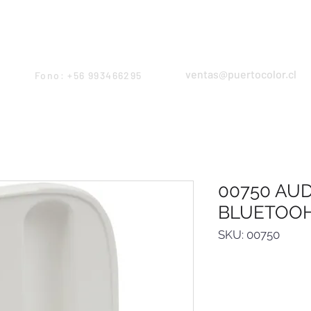
Products
Servicios
Proyectos
Equipo
ventas@puertocolor.cl
Fono: +56 993466295
00750 AU
BLUETOO
SKU: 00750