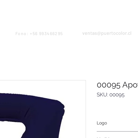
Products
Servicios
Proyectos
Equipo
ventas@puertocolor.cl
Fono: +56 993466295
00095 Apo
SKU: 00095
Logo
Serigrafía, tampogra