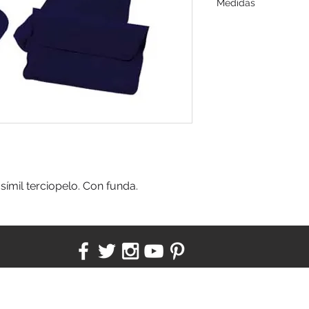
Medidas
17,6 x 0,5 x 12 cm
símil terciopelo. Con funda.