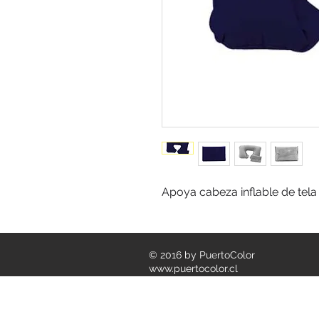
Apoya cabeza inflable de tela 
© 2016 by PuertoColor
www.puertocolor.cl