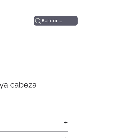
Contacto
Buscar....
ya cabeza
fía.