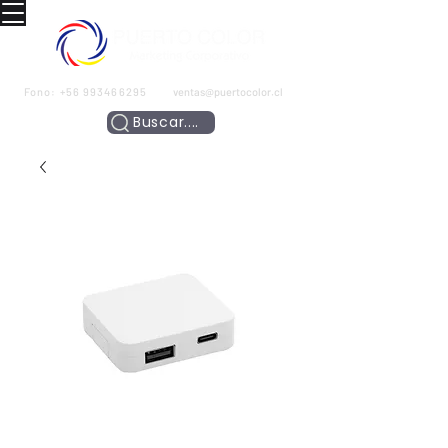
Fono:
+56 993466295
ventas@puertocolor.cl
Buscar....