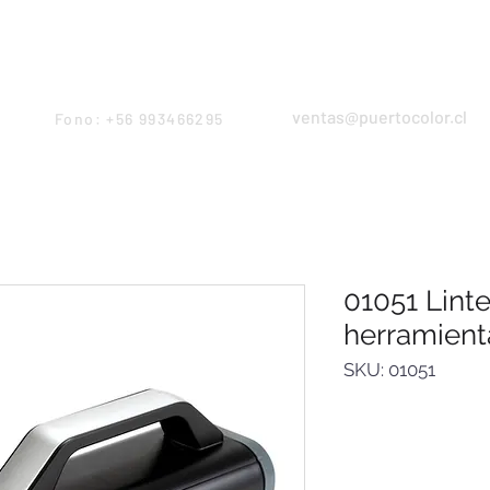
Products
Servicios
Proyectos
Equipo
ventas@puertocolor.cl
Fono: +56 993466295
01051 Lint
herramient
SKU: 01051