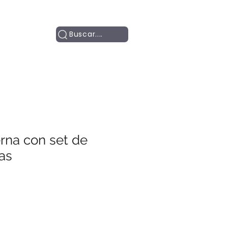
Contacto
Buscar....
erna con set de
as