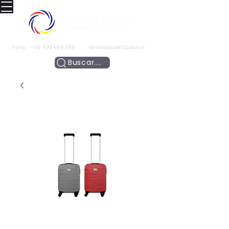
Fono:
+56 993466295
ventas@puertocolor.cl
Buscar....