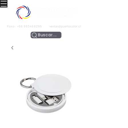
Fono:
+56 993466295
ventas@puertocolor.cl
Buscar....