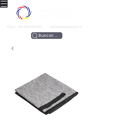
Fono:
+56 993466295
ventas@puertocolor.cl
Buscar....