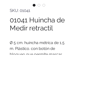
SKU: 01041
01041 Huincha de
Medir retractil
Ø 5 cm. huincha métrica de 1,5
m. Plástico. con botón de
bloqueo que permite marcar
medida y liberar cinta. Escala de
medida en cm y pulgadas.
© 2016 by PuertoColor