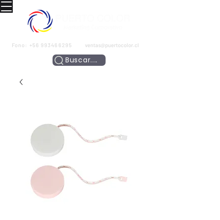
Fono:
+56 993466295
ventas@puertocolor.cl
Buscar....