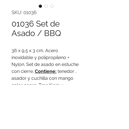
SKU: 01036
01036 Set de
Asado / BBQ
36 x 9,5 x 3 cm. Acero
inoxidable y polipropileno +
Nylon. Set de asado en estuche
con cierre.
Contiene:
tenedor ,
asador y cuchilla con mango
color negro. Trae tijera y
destapador de vino.(Las
medidas volcadas son las del
estuche).