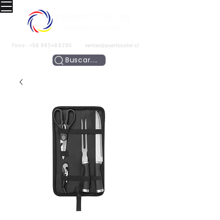
Fono:
+56 993466295
ventas@puertocolor.cl
Buscar....