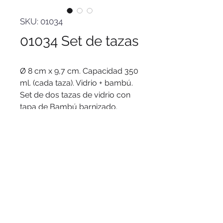
SKU: 01034
01034 Set de tazas
Ø 8 cm x 9,7 cm. Capacidad 350
ml. (cada taza). Vidrio + bambú.
Set de dos tazas de vidrio con
tapa de Bambú barnizado.
Presentación en caja de regalo
kraft.
© 2016 by PuertoColor
www.puertocolor.cl