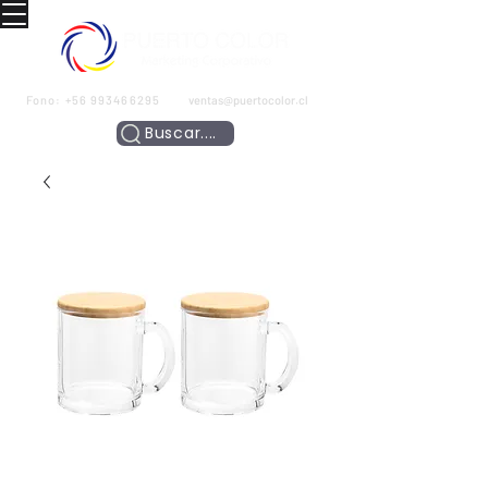
Fono:
+56 993466295
ventas@puertocolor.cl
Buscar....