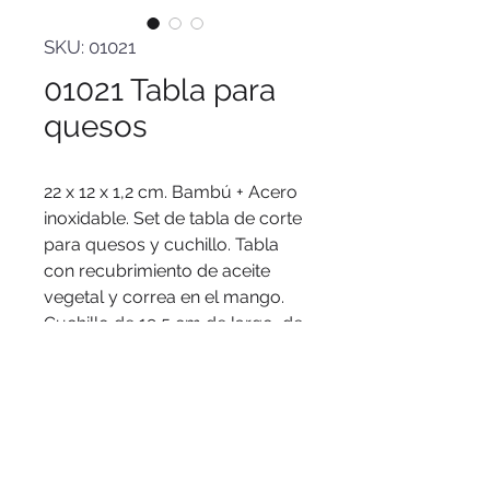
SKU: 01021
01021 Tabla para
quesos
22 x 12 x 1,2 cm. Bambú + Acero
inoxidable. Set de tabla de corte
para quesos y cuchillo. Tabla
con recubrimiento de aceite
vegetal y correa en el mango.
Cuchillo de 19,5 cm de largo, de
acero inoxidable 420 y mango
de madera . Presentación en
caja de regalo kraft.