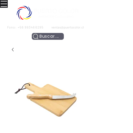
Fono:
+56 993466295
ventas@puertocolor.cl
Buscar....