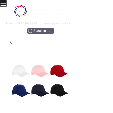
Fono:
+56 993466295
ventas@puertocolor.cl
Buscar....