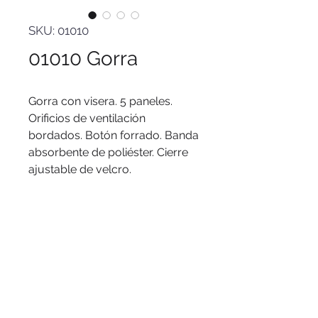
SKU: 01010
01010 Gorra
Gorra con visera. 5 paneles.
Orificios de ventilación
bordados. Botón forrado. Banda
absorbente de poliéster. Cierre
ajustable de velcro.
Medidas
: 19 x 26 x 12 cm. / 60
cm. circunferencia.
Materiales
: 100% poliéster.