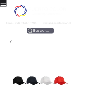
Fono:
+56 993466295
ventas@puertocolor.cl
Buscar....