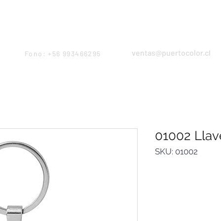
Products
Servicios
Proyectos
Equipo
ventas@puertocolor.cl
Fono: +56 993466295
01002 Llav
SKU: 01002