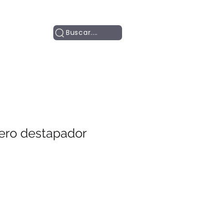
Contacto
Buscar....
ero destapador