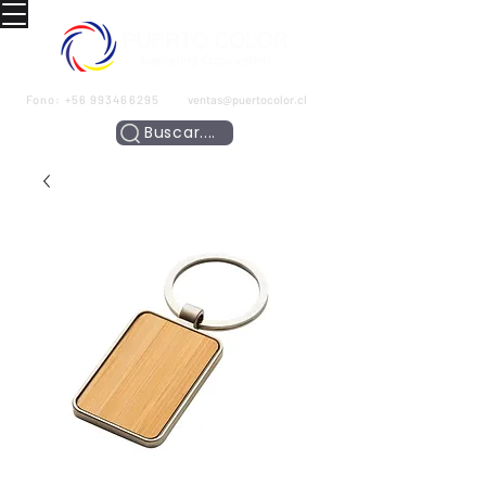
Fono:
+56 993466295
ventas@puertocolor.cl
Buscar....