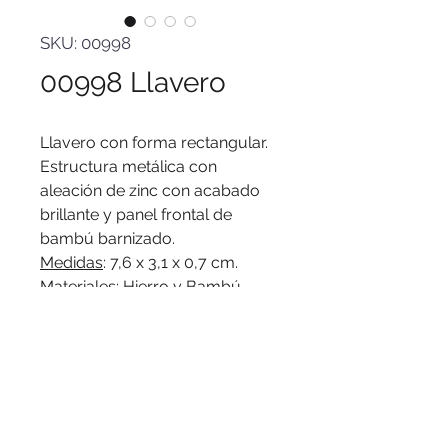
SKU: 00998
00998 Llavero
Llavero con forma rectangular.
Estructura metálica con
aleación de zinc con acabado
brillante y panel frontal de
bambú barnizado.
Medidas
: 7,6 x 3,1 x 0,7 cm.
Materiales
: Hierro y Bambú.
Presentación
: en caja de regalo
kraft con bandeja de terciopelo
color negro.