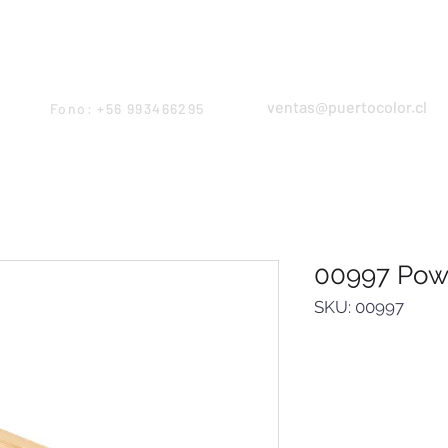
Products
Servicios
Proyectos
Equipo
ventas@puertocolor.cl
Fono: +56 993466295
00997 Pow
SKU: 00997